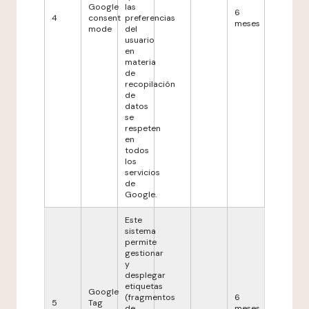
Google
las
6
4
consent
preferencias
meses
mode
del
usuario
en
materia
de
recopilación
de
datos
se
respeten
en
todos
los
servicios
de
Google.
Este
sistema
permite
gestionar
y
desplegar
etiquetas
Google
(fragmentos
6
5
Tag
de
meses