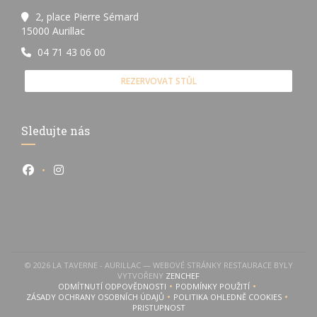
2, place Pierre Sémard
((otevře se v novém okně))
15000 Aurillac
04 71 43 06 00
REZERVOVAT STŮL
Sledujte nás
Facebook ((otevře se v novém okně))
Instagram ((otevře se v novém okně))
© 2026 LA TAVERNE - AURILLAC — WEBOVÉ STRÁNKY RESTAURACE BYLY
((OTEVŘE SE V NOVÉM OKNĚ))
VYTVOŘENY
ZENCHEF
ODMÍTNUTÍ ODPOVĚDNOSTI
PODMÍNKY POUŽITÍ
((OTEVŘE SE V NOVÉM OKNĚ))
((OTEVŘE SE V NOVÉM OKN
ZÁSADY OCHRANY OSOBNÍCH ÚDAJŮ
POLITIKA OHLEDNĚ COOKIES
((OTEVŘE SE V NOVÉM OKNĚ))
((OTEVŘE SE V NOVÉM 
PRISTUPNOST
((OTEVŘE SE V NOVÉM OKNĚ))