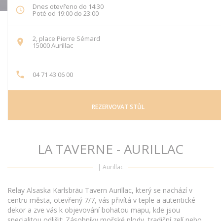
Dnes otevřeno do 14:30
Poté od 19:00 do 23:00
2, place Pierre Sémard
((otevře se v novém okně))
15000 Aurillac
04 71 43 06 00
REZERVOVAT STŮL
LA TAVERNE - AURILLAC
|
Aurillac
Relay Alsaska Karlsbräu Tavern Aurillac, který se nachází v
centru města, otevřený 7/7, vás přivítá v teple a autentické
dekor a zve vás k objevování bohatou mapu, kde jsou
specialitou odlišit: Zásobníky mořské plody, tradiční zelí nebo