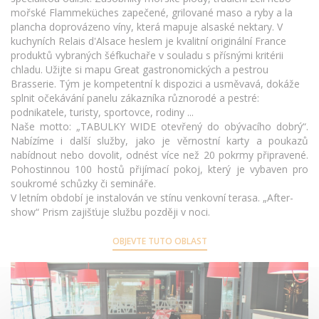
mořské Flammeküches zapečené, grilované maso a ryby a la
plancha doprovázeno víny, která mapuje alsaské nektary. V
kuchyních Relais d'Alsace heslem je kvalitní originální France
produktů vybraných šéfkuchaře v souladu s přísnými kritérii
chladu. Užijte si mapu Great gastronomických a pestrou
Brasserie. Tým je kompetentní k dispozici a usměvavá, dokáže
splnit očekávání panelu zákazníka různorodé a pestré:
podnikatele, turisty, sportovce, rodiny ...
Naše motto: „TABULKY WIDE otevřený do obývacího dobrý“.
Nabízíme i další služby, jako je věrnostní karty a poukazů
nabídnout nebo dovolit, odnést více než 20 pokrmy připravené.
Pohostinnou 100 hostů přijímací pokoj, který je vybaven pro
soukromé schůzky či semináře.
V letním období je instalován ve stínu venkovní terasa. „After-
show“ Prism zajišťuje službu později v noci.
OBJEVTE TUTO OBLAST