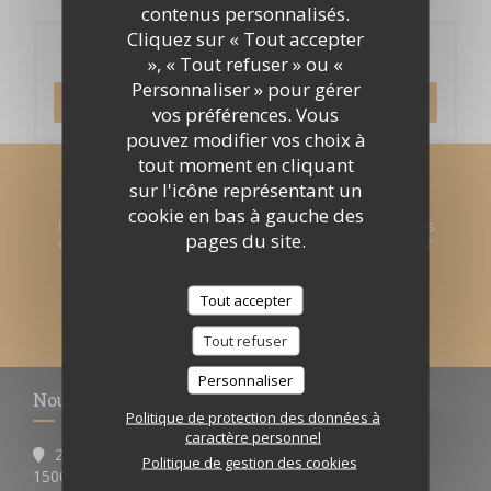
contenus personnalisés.
Cliquez sur « Tout accepter
Réservation
», « Tout refuser » ou «
Personnaliser » pour gérer
RÉSERVER
vos préférences. Vous
pouvez modifier vos choix à
tout moment en cliquant
sur l'icône représentant un
Newsletter
*
cookie en bas à gauche des
Inscrivez-vous à notre lettre d'information pour recevoir des
pages du site.
communications personnalisées et des offres marketing par
courriel.
Tout accepter
S'ABONNER
Tout refuser
Personnaliser
Nous contacter
Politique de protection des données à
caractère personnel
2, place Pierre Sémard
Politique de gestion des cookies
((ouvre une nouvelle fenêtre))
15000 Aurillac