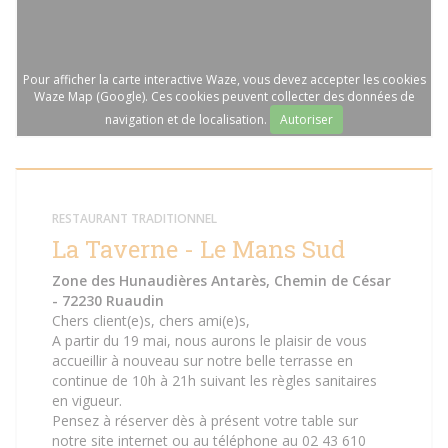
Pour afficher la carte interactive Waze, vous devez accepter les cookies
Waze Map (Google). Ces cookies peuvent collecter des données de
navigation et de localisation.
Autoriser
RESTAURANT TRADITIONNEL
La Taverne - Le Mans Sud
Zone des Hunaudières Antarès, Chemin de César
- 72230 Ruaudin
Chers client(e)s, chers ami(e)s,
A partir du 19 mai, nous aurons le plaisir de vous
accueillir à nouveau sur notre belle terrasse en
continue de 10h à 21h suivant les règles sanitaires
en vigueur.
Pensez à réserver dès à présent votre table sur
notre site internet ou au téléphone au 02 43 610