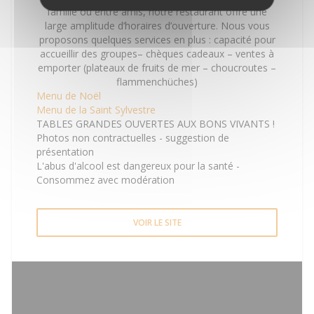
famille ou entre amis, notre restaurant offre une
large amplitude d’horaires d’ouverture. Nous vous
proposons quelques services en plus : capacité pour
accueillir des groupes– chèques cadeaux – ventes à
emporter (plateaux de fruits de mer – choucroutes –
flammenchüches)
Menu de Noël
Menu de la Saint Sylvestre
TABLES GRANDES OUVERTES AUX BONS VIVANTS !
Photos non contractuelles - suggestion de
présentation
L'abus d'alcool est dangereux pour la santé -
Consommez avec modération
VOIR LE SITE