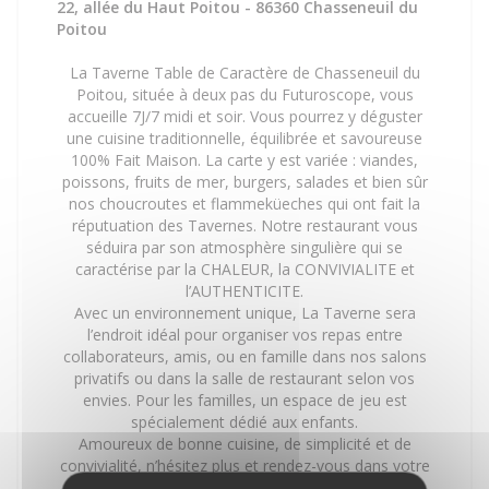
22, allée du Haut Poitou - 86360 Chasseneuil du
Poitou
La Taverne Table de Caractère de Chasseneuil du
Poitou, située à deux pas du Futuroscope, vous
accueille 7J/7 midi et soir. Vous pourrez y déguster
une cuisine traditionnelle, équilibrée et savoureuse
100% Fait Maison. La carte y est variée : viandes,
poissons, fruits de mer, burgers, salades et bien sûr
nos choucroutes et flammeküeches qui ont fait la
réputuation des Tavernes. Notre restaurant vous
séduira par son atmosphère singulière qui se
caractérise par la CHALEUR, la CONVIVIALITE et
l’AUTHENTICITE.
Avec un environnement unique, La Taverne sera
l’endroit idéal pour organiser vos repas entre
collaborateurs, amis, ou en famille dans nos salons
privatifs ou dans la salle de restaurant selon vos
envies. Pour les familles, un espace de jeu est
spécialement dédié aux enfants.
Amoureux de bonne cuisine, de simplicité et de
convivialité, n’hésitez plus et rendez-vous dans votre
taverne.