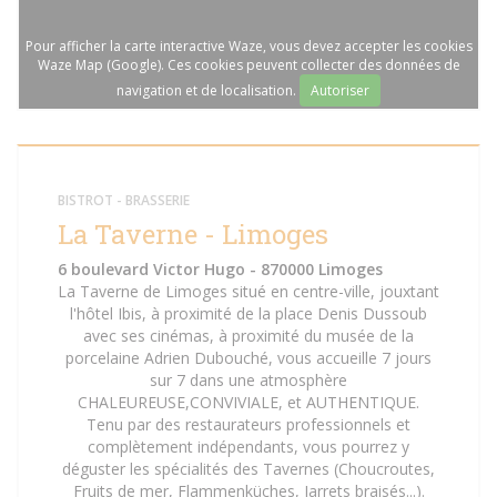
Pour afficher la carte interactive Waze, vous devez accepter les cookies
Waze Map (Google). Ces cookies peuvent collecter des données de
navigation et de localisation.
Autoriser
BISTROT - BRASSERIE
La Taverne - Limoges
6 boulevard Victor Hugo - 870000 Limoges
La Taverne de Limoges situé en centre-ville, jouxtant
l'hôtel Ibis, à proximité de la place Denis Dussoub
avec ses cinémas, à proximité du musée de la
porcelaine Adrien Dubouché, vous accueille 7 jours
sur 7 dans une atmosphère
CHALEUREUSE,CONVIVIALE, et AUTHENTIQUE.
Tenu par des restaurateurs professionnels et
complètement indépendants, vous pourrez y
déguster les spécialités des Tavernes (Choucroutes,
Fruits de mer, Flammenküches, Jarrets braisés...).