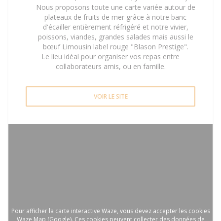
Nous proposons toute une carte variée autour de
plateaux de fruits de mer grâce à notre banc
d'écailler entièrement réfrigéré et notre vivier,
poissons, viandes, grandes salades mais aussi le
bœuf Limousin label rouge "Blason Prestige".
Le lieu idéal pour organiser vos repas entre
collaborateurs amis, ou en famille.
VOIR LE SITE
Pour afficher la carte interactive Waze, vous devez accepter les cookies
Waze Map (Google). Ces cookies peuvent collecter des données de