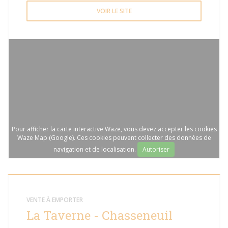
VOIR LE SITE
Pour afficher la carte interactive Waze, vous devez accepter les cookies
Waze Map (Google). Ces cookies peuvent collecter des données de
navigation et de localisation.
Autoriser
VENTE À EMPORTER
La Taverne - Chasseneuil