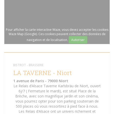
Pour afficher la carte interactive Waze, vous devez accepter les cookies
Waze Map (Google). Ces cookies peuvent collecter des données de
navigation et de localisation.
Autoriser
BISTROT - BRASSERIE
LA TAVERNE - Niort
1 avenue de Paris - 79000 Niort
Le Relais d’Alsace Taverne Karlsbräu de Niort, ouvert
6j/7 ( Fermeture le mardi), est situé Place de la
Brèche, avec son magnifique jardin et son cinéma,
vous pourrez opter pour son parking souterrain de
500 places où vous ressortirez à pied face à nous.
Les Relais d’Alsace ont un univers richement et