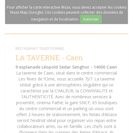
Pour afficher la carte interactive Waze, vous devez accepter les cookies
Waze Map (Google). Ces cookies peuvent collecter des données de
navigation et de localisation.
Autoriser
RESTAURANT TRADITIONNEL
LA TAVERNE - Caen
9 esplanade Léopold Sedar Senghor - 14000 Caen
La taverne de Caen, situé dans le centre commercial
Les Rives de l’Orne, vous accueille 7J/7. La taverne
séduit grâce à une atmosphères singulière qui se
caractérise par la CHALEUR, la CONVIVIALITE et
l'AUTHENTICITÉ. Avec de nombreux services à
proximité, cinéma Pathé; la gare SNCF, 65 boutiques
du centre commercial et un parking où vous sont
offert 2 heures de stationnement, les Relais d’Alsace
seront l’endroit idéal pour organiser vos repas entre
collaborateurs amis, ou en famille. Les chefs sont à
l’honneur dans les cuisines des Relais d’Alsace. Ils