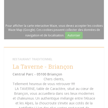
Pour afficher la carte interactive Waze, vous devez accepter les cookies
Waze Map (Google). Ces cookies peuvent collecter des données de
navigation et de localisation.
Autoriser
RESTAURANT TRADITIONNEL
La Taverne - Briançon
Central Parc - 05100 Briançon
Chers clients,
Tellement heureux de vous retrouver !!!!!
LA TAVERNE, table de Caractère, situé au cœur de
Briançon, vous accueillera dans ses lieux modernes
et chaleureux. Un authentique mélange entre l’Alsace
et les Alpes, la choucroute s’invite aux cotés de la
tartiflette ! L’un des plus vastes restaurant de