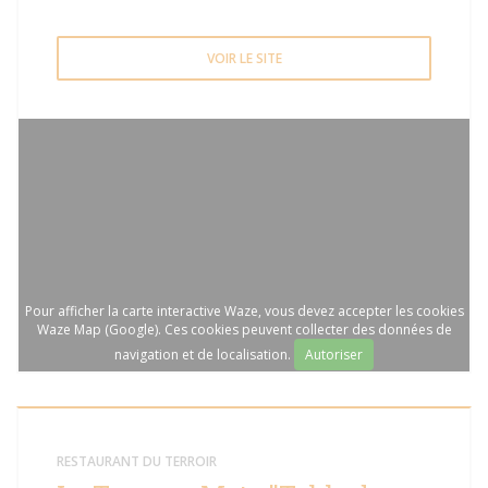
VOIR LE SITE
Pour afficher la carte interactive Waze, vous devez accepter les cookies
Waze Map (Google). Ces cookies peuvent collecter des données de
navigation et de localisation.
Autoriser
RESTAURANT DU TERROIR