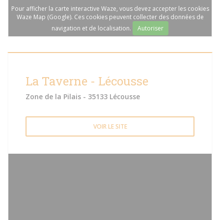
Pour afficher la carte interactive Waze, vous devez accepter les cookies
Waze Map (Google). Ces cookies peuvent collecter des données de
navigation et de localisation.
Autoriser
La Taverne - Lécousse
Zone de la Pilais - 35133 Lécousse
VOIR LE SITE