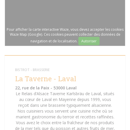
Pour afficher la carte interactive Waze, vous devez accepter les cookies
Waze Map (Google). Ces cookies peuvent collecter des données de
navigation et de localisation.
Autoriser
BISTROT - BRASSERIE
La Taverne - Laval
22, rue de la Paix - 53000 Laval
Le Relais d’Alsace Taverne Karlsbräu de Laval, situés
au cœur de Laval en Mayenne depuis 1999, vous
reçoit dans une brasserie typiquement alsacienne.
Nos cuisiniers vous servent une cuisine riche où se
marient gastronomie du terroir et recettes raffinées.
Vous avez le choix entre la fraîcheur de nos produits
de la mer tels que du poisson et autres fruits de mer,