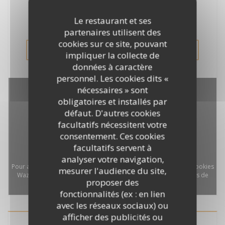
Pensez à resérver par téléphone ou via notre site,
nous nous ferons un plaisir de vous accueillir.
Le restaurant et ses
partenaires utilisent des
cookies sur ce site, pouvant
VOIR LE SITE
impliquer la collecte de
données à caractère
personnel. Les cookies dits «
nécessaires » sont
obligatoires et installés par
défaut. D'autres cookies
facultatifs nécessitent votre
consentement. Ces cookies
facultatifs servent à
analyser votre navigation,
Pour afficher la carte interactive Waze, vous devez accepter les cookies
mesurer l'audience du site,
Waze Map (Google). Ces cookies peuvent collecter des données de
proposer des
navigation et de localisation.
Autoriser
fonctionnalités (ex : en lien
avec les réseaux sociaux) ou
afficher des publicités ou