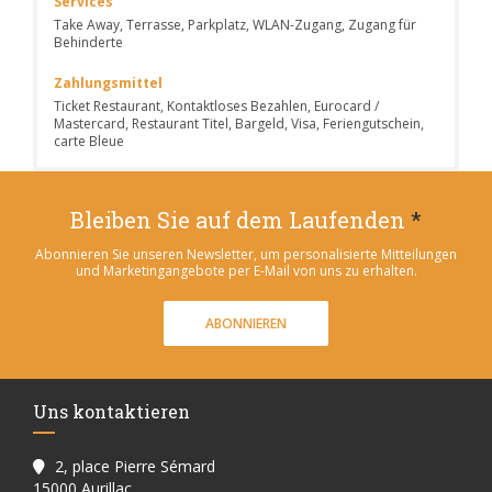
Services
Take Away, Terrasse, Parkplatz, WLAN-Zugang, Zugang für
Behinderte
Zahlungsmittel
Ticket Restaurant, Kontaktloses Bezahlen, Eurocard /
Mastercard, Restaurant Titel, Bargeld, Visa, Feriengutschein,
carte Bleue
Bleiben Sie auf dem Laufenden
*
Abonnieren Sie unseren Newsletter, um personalisierte Mitteilungen
und Marketingangebote per E-Mail von uns zu erhalten.
ABONNIEREN
Uns kontaktieren
2, place Pierre Sémard
((öffnet ein neues Fenster))
15000 Aurillac