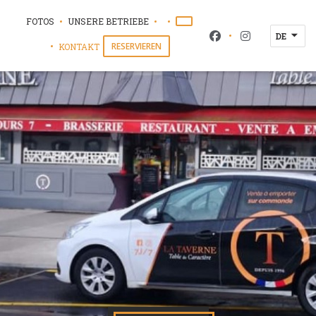
FOTOS
UNSERE BETRIEBE
((ÖFFNET EIN NEUES FENSTER
((ÖFFNET EIN NEUES FENSTER))
DE
Facebook ((öffnet e
Instagram ((ö
RESERVIEREN
KONTAKT