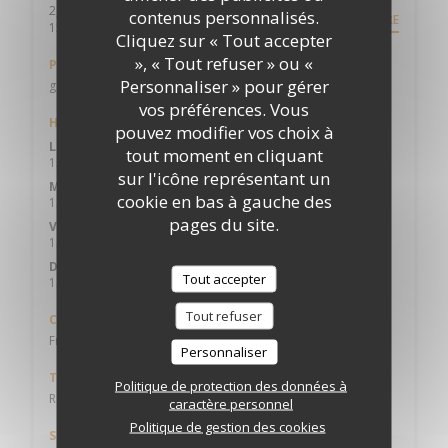
2, place Pierre Sémard
contenus personnalisés.
ITINÉRAIRE
((ouvre une nouvelle fenêtre))
15000 Aurillac
Cliquez sur « Tout accepter
», « Tout refuser » ou «
Parking
Personnaliser » pour gérer
gare
vos préférences. Vous
Horaires
pouvez modifier vos choix à
Lundi
tout moment en cliquant
12h00 - 14h00
19h00 - 22h00
•
sur l'icône représentant un
Mar
-
Jeu
cookie en bas à gauche des
12h00 - 14h30
19h00 - 22h00
•
pages du site.
Ven
-
Sam
12h00 - 14h30
19h00 - 23h00
•
Dimanche
Tout accepter
12h00 - 14h00
Tout refuser
Cuisine
Française Traditionnelle, Alsacienne
Personnaliser
Type de restaurant
Politique de protection des données à
Restaurant Traditionnel, Grande Brasserie, Brasserie
caractère personnel
Politique de gestion des cookies
Services