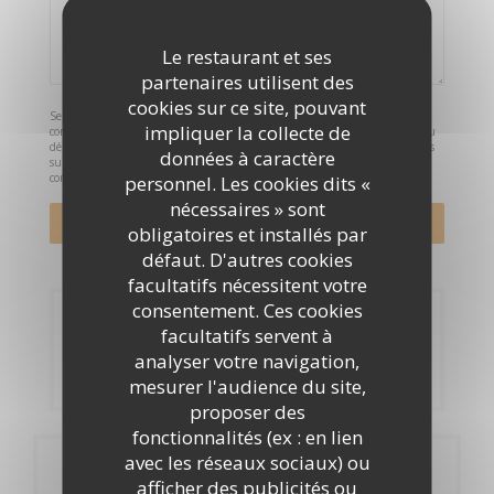
Le restaurant et ses
partenaires utilisent des
cookies sur ce site, pouvant
Selon l'article L.223-2 du code de la consommation, il est rappelé que le
impliquer la collecte de
consommateur peut user de son droit à s'inscrire sur la liste d'opposition au
démarchage téléphonique Bloctel :
bloctel.gouv.fr
. Pour plus d'informations
données à caractère
sur le traitement de vos données, consultez notre
politique de
confidentialité
.
personnel. Les cookies dits «
nécessaires » sont
obligatoires et installés par
défaut. D'autres cookies
facultatifs nécessitent votre
consentement. Ces cookies
Réservation
facultatifs servent à
analyser votre navigation,
RÉSERVER
mesurer l'audience du site,
proposer des
fonctionnalités (ex : en lien
avec les réseaux sociaux) ou
Infos pratiques
afficher des publicités ou