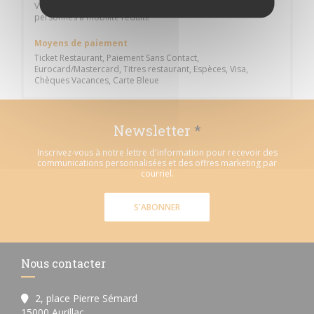
Vente à emporter, Terrasse, Parking, Accès Wifi, Accès aux
personnes à mobilité réduite
Moyens de paiement
Ticket Restaurant, Paiement Sans Contact,
Eurocard/Mastercard, Titres restaurant, Espèces, Visa,
Chèques Vacances, Carte Bleue
Newsletter
*
Inscrivez-vous à notre lettre d'information pour recevoir des
communications personnalisées et des offres marketing par
courriel.
S'ABONNER
Nous contacter
2, place Pierre Sémard
((ouvre une nouvelle fenêtre))
15000 Aurillac