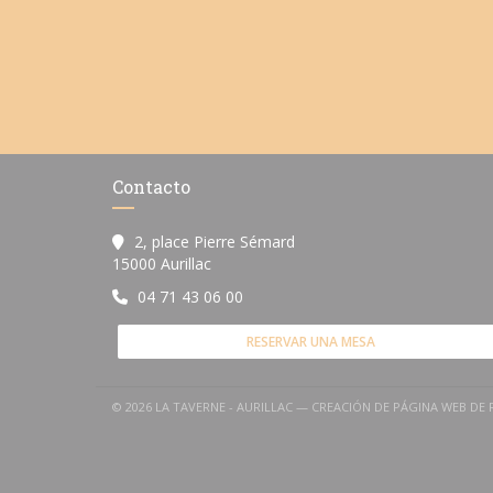
Contacto
2, place Pierre Sémard
((abre en una nueva ventana))
15000 Aurillac
04 71 43 06 00
RESERVAR UNA MESA
© 2026 LA TAVERNE - AURILLAC — CREACIÓN DE PÁGINA WEB D