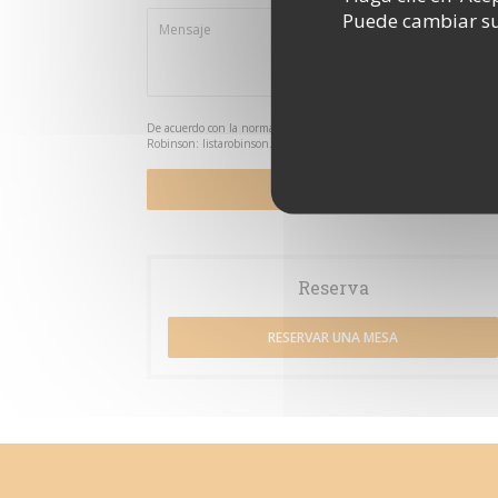
Puede cambiar sus
De acuerdo con la normativa de protección de datos, puede ejercer su
Robinson:
listarobinson.es
. Para más información sobre el tratamien
Reserva
RESERVAR UNA MESA