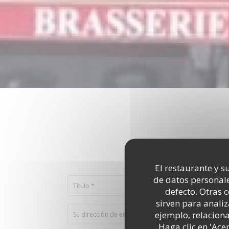
¿Desea ponerse e
Rellene el s
El restaurante y su
de datos personale
defecto. Otras 
sirven para analiz
ejemplo, relacion
Haga clic en 'Ace